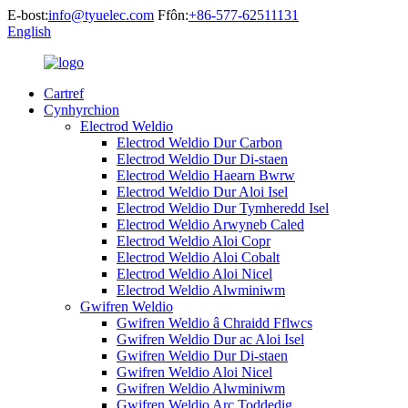
E-bost:
info@tyuelec.com
Ffôn:
+86-577-62511131
English
Cartref
Cynhyrchion
Electrod Weldio
Electrod Weldio Dur Carbon
Electrod Weldio Dur Di-staen
Electrod Weldio Haearn Bwrw
Electrod Weldio Dur Aloi Isel
Electrod Weldio Dur Tymheredd Isel
Electrod Weldio Arwyneb Caled
Electrod Weldio Aloi Copr
Electrod Weldio Aloi Cobalt
Electrod Weldio Aloi Nicel
Electrod Weldio Alwminiwm
Gwifren Weldio
Gwifren Weldio â Chraidd Fflwcs
Gwifren Weldio Dur ac Aloi Isel
Gwifren Weldio Dur Di-staen
Gwifren Weldio Aloi Nicel
Gwifren Weldio Alwminiwm
Gwifren Weldio Arc Toddedig