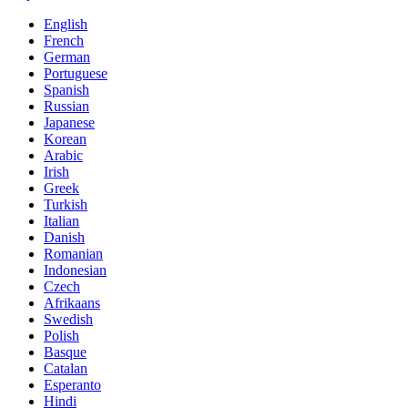
English
French
German
Portuguese
Spanish
Russian
Japanese
Korean
Arabic
Irish
Greek
Turkish
Italian
Danish
Romanian
Indonesian
Czech
Afrikaans
Swedish
Polish
Basque
Catalan
Esperanto
Hindi