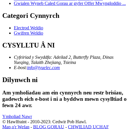
Gwialen Wyneb Caled Gorau ar gyfer Offer Mwyngloddio ...
Categori Cynnyrch
Electrod Weldio
Gwifren Weldio
CYSYLLTU Â NI
Cyfeiriad y Swyddfa: Adeilad 2, Butterfly Plaza, Dinas
Yueqing, Talaith Zhejiang, Tsieina
E-bost:
info@tyuelec.com
Dilynwch ni
Am ymholiadau am ein cynnyrch neu restr brisiau,
gadewch eich e-bost i ni a byddwn mewn cysylltiad o
fewn 24 awr.
Ymholiad Nawr
© Hawlfraint - 2010-2023: Cedwir Pob Hawl.
Map o'r Wefan
-
BLOG GORAU
-
CHWILIAD UCHAF