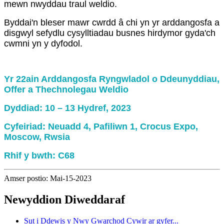
mewn nwyddau traul weldio.
Byddai'n bleser mawr cwrdd â chi yn yr arddangosfa a
disgwyl sefydlu cysylltiadau busnes hirdymor gyda'ch
cwmni yn y dyfodol.
Yr 22ain Arddangosfa Ryngwladol o Ddeunyddiau,
Offer a Thechnolegau Weldio
Dyddiad: 10 – 13 Hydref, 2023
Cyfeiriad: Neuadd 4, Pafiliwn 1, Crocus Expo,
Moscow, Rwsia
Rhif y bwth: C68
Amser postio: Mai-15-2023
Newyddion Diweddaraf
Sut i Ddewis y Nwy Gwarchod Cywir ar gyfer...