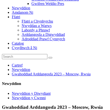
Gwifren Weldio Pres
Newyddion
Amdanom Ni
Ffatri
Ffatri a Chynhyrchu
Nwyddau a Warws
Labordy a Phrawf
Arddangosfa a Digwyddiad
Adroddiad Prawf Cynnyrch
Catalog
Cysylltwch â Ni
Cartref
Newyddion
Gwahoddiad Arddangosfa 2023 – Moscow, Rwsia
Newyddion
Newyddion y Diwydiant
Newyddion y Cwmni
Gwahoddiad Arddangosfa 2023 – Moscow, Rwsia