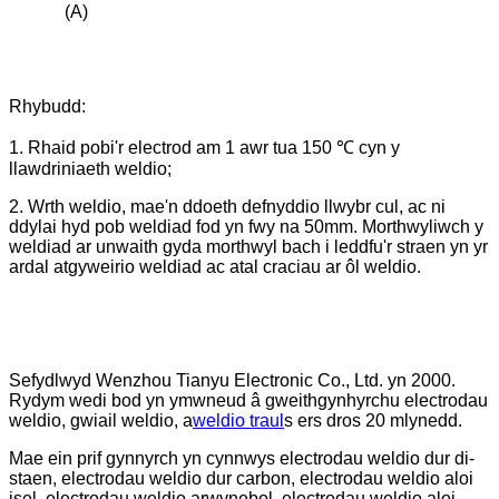
(A)
Rhybudd:
1. Rhaid pobi'r electrod am 1 awr tua 150 ℃ cyn y
llawdriniaeth weldio;
2. Wrth weldio, mae'n ddoeth defnyddio llwybr cul, ac ni
ddylai hyd pob weldiad fod yn fwy na 50mm. Morthwyliwch y
weldiad ar unwaith gyda morthwyl bach i leddfu'r straen yn yr
ardal atgyweirio weldiad ac atal craciau ar ôl weldio.
Sefydlwyd Wenzhou Tianyu Electronic Co., Ltd. yn 2000.
Rydym wedi bod yn ymwneud â gweithgynhyrchu electrodau
weldio, gwiail weldio, a
weldio traul
s ers dros 20 mlynedd.
Mae ein prif gynnyrch yn cynnwys electrodau weldio dur di-
staen, electrodau weldio dur carbon, electrodau weldio aloi
isel, electrodau weldio arwynebol, electrodau weldio aloi