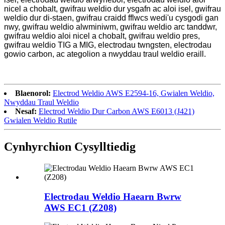
nicel a chobalt, gwifrau weldio dur ysgafn ac aloi isel, gwifrau
weldio dur di-staen, gwifrau craidd fflwcs wedi'u cysgodi gan
nwy, gwifrau weldio alwminiwm, gwifrau weldio arc tanddwr,
gwifrau weldio aloi nicel a chobalt, gwifrau weldio pres,
gwifrau weldio TIG a MIG, electrodau twngsten, electrodau
gowio carbon, ac ategolion a nwyddau traul weldio eraill.
Blaenorol:
Electrod Weldio AWS E2594-16, Gwialen Weldio,
Nwyddau Traul Weldio
Nesaf:
Electrod Weldio Dur Carbon AWS E6013 (J421)
Gwialen Weldio Rutile
Cynhyrchion Cysylltiedig
Electrodau Weldio Haearn Bwrw
AWS EC1 (Z208)