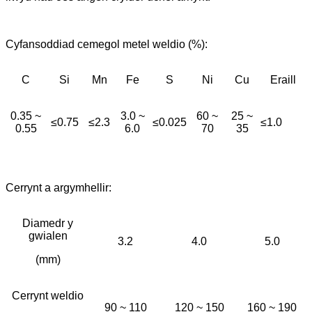
Cyfansoddiad cemegol metel weldio (%):
C
Si
Mn
Fe
S
Ni
Cu
Eraill
0.35 ~
3.0 ~
60 ~
25 ~
≤0.75
≤2.3
≤0.025
≤1.0
0.55
6.0
70
35
Cerrynt a argymhellir:
Diamedr y
gwialen
3.2
4.0
5.0
(mm)
Cerrynt weldio
90 ~ 110
120 ~ 150
160 ~ 190