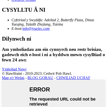
CYSYLLTU Â NI
Cyfeiriad y Swyddfa: Adeilad 2, Butterfly Plaza, Dinas
Yueqing, Talaith Zhejiang, Tsieina
E-bost:
info@tyuelec.com
Dilynwch ni
Am ymholiadau am ein cynnyrch neu restr brisiau,
gadewch eich e-bost i ni a byddwn mewn cysylltiad o
fewn 24 awr.
Ymholiad Nawr
© Hawlfraint - 2010-2023: Cedwir Pob Hawl.
Map o'r Wefan
-
BLOG GORAU
-
CHWILIAD UCHAF