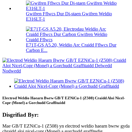
Gwifren Fflwcs Dur Di-staen Gwifren Weldio
E316LT-1
E71T-GS A5.20, Weldio Arc Craidd Fflwcs Dur
Carbon E...
Electrod Weldio Haearn Bwrw GB/T EZNiCu-1 (Z508) Craidd Aloi Nicel-
Copr (Monel) a Gorchudd Graffitaidd
Disgrifiad Byr:
Mae GB/T EZNiCu-1 (Z508) yn electrod weldio haearn bwrw gyda
chraidd aloi nicel-copr (Monel) a gorchudd graffitedig.