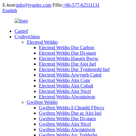
E-bost:
info@tyuelec.com
Ffôn:
+86-577-62511131
English
Cartref
Cynhyrchion
Electrod Weldio
Electrod Weldio Dur Carbon
Electrod Weldio Dur Di-staen
Electrod Weldio Haearn Bwrw
Electrod Weldio Dur Aloi Isel
Electrod Weldio Dur Tymheredd Isel
Electrod Weldio Arwyneb Caled
Electrod Weldio Aloi Copr
Electrod Weldio Aloi Cobalt
Electrod Weldio Aloi Nicel
Electrod Weldio Alwminiwm
Gwifren Weldio
Gwifren Weldio â Chraidd Fflwcs
Gwifren Weldio Dur ac Aloi Isel
Gwifren Weldio Dur Di-staen
Gwifren Weldio Aloi Nicel
Gwifren Weldio Alwminiwm
Gwifren Weldio Arc Toddedig