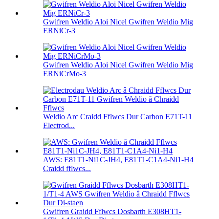
Gwifren Weldio Aloi Nicel Gwifren Weldio Mig
ERNiCr-3
Gwifren Weldio Aloi Nicel Gwifren Weldio Mig
ERNiCrMo-3
Weldio Arc Craidd Fflwcs Dur Carbon E71T-11
Electrod...
AWS: E81T1-Ni1C-JH4, E81T1-C1A4-Ni1-H4
Craidd fflwcs...
Gwifren Graidd Fflwcs Dosbarth E308HT1-