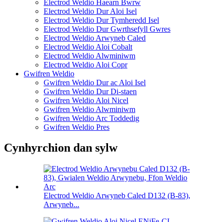
Electrod Weldio Haearn Bwrw
Electrod Weldio Dur Aloi Isel
Electrod Weldio Dur Tymheredd Isel
Electrod Weldio Dur Gwrthsefyll Gwres
Electrod Weldio Arwyneb Caled
Electrod Weldio Aloi Cobalt
Electrod Weldio Alwminiwm
Electrod Weldio Aloi Copr
Gwifren Weldio
Gwifren Weldio Dur ac Aloi Isel
Gwifren Weldio Dur Di-staen
Gwifren Weldio Aloi Nicel
Gwifren Weldio Alwminiwm
Gwifren Weldio Arc Toddedig
Gwifren Weldio Pres
Cynhyrchion dan sylw
Electrod Weldio Arwyneb Caled D132 (B-83),
Arwyneb...