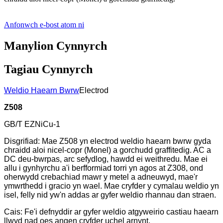
Anfonwch e-bost atom ni
Manylion Cynnyrch
Tagiau Cynnyrch
Weldio Haearn Bwrw
Electrod
Z508
GB/T EZNiCu-1
Disgrifiad: Mae Z508 yn electrod weldio haearn bwrw gyda
chraidd aloi nicel-copr (Monel) a gorchudd graffitedig. AC a
DC deu-bwrpas, arc sefydlog, hawdd ei weithredu. Mae ei
allu i gynhyrchu a'i berfformiad torri yn agos at Z308, ond
oherwydd crebachiad mawr y metel a adneuwyd, mae'r
ymwrthedd i gracio yn wael. Mae cryfder y cymalau weldio yn
isel, felly nid yw'n addas ar gyfer weldio rhannau dan straen.
Cais: Fe'i defnyddir ar gyfer weldio atgyweirio castiau haearn
llwyd nad oes angen cryfder uchel arnynt.