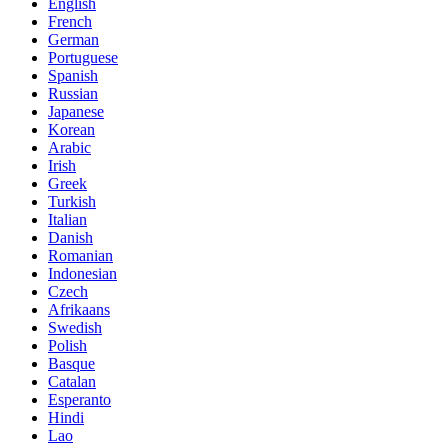
English
French
German
Portuguese
Spanish
Russian
Japanese
Korean
Arabic
Irish
Greek
Turkish
Italian
Danish
Romanian
Indonesian
Czech
Afrikaans
Swedish
Polish
Basque
Catalan
Esperanto
Hindi
Lao