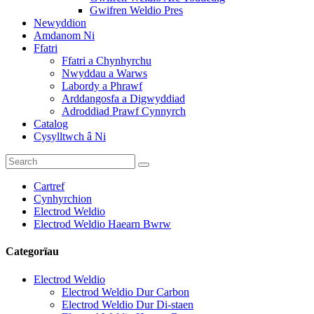
Gwifren Weldio Pres
Newyddion
Amdanom Ni
Ffatri
Ffatri a Chynhyrchu
Nwyddau a Warws
Labordy a Phrawf
Arddangosfa a Digwyddiad
Adroddiad Prawf Cynnyrch
Catalog
Cysylltwch â Ni
Cartref
Cynhyrchion
Electrod Weldio
Electrod Weldio Haearn Bwrw
Categorïau
Electrod Weldio
Electrod Weldio Dur Carbon
Electrod Weldio Dur Di-staen