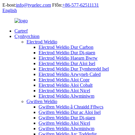
E-bost:
info@tyuelec.com
Ffôn:
+86-577-62511131
English
Cartref
Cynhyrchion
Electrod Weldio
Electrod Weldio Dur Carbon
Electrod Weldio Dur Di-staen
Electrod Weldio Haearn Bwrw
Electrod Weldio Dur Aloi Isel
Electrod Weldio Dur Tymheredd Isel
Electrod Weldio Arwyneb Caled
Electrod Weldio Aloi Copr
Electrod Weldio Aloi Cobalt
Electrod Weldio Aloi Nicel
Electrod Weldio Alwminiwm
Gwifren Weldio
Gwifren Weldio â Chraidd Fflwcs
Gwifren Weldio Dur ac Aloi Isel
Gwifren Weldio Dur Di-staen
Gwifren Weldio Aloi Nicel
Gwifren Weldio Alwminiwm
Gwifren Weldio Arc Toddedig