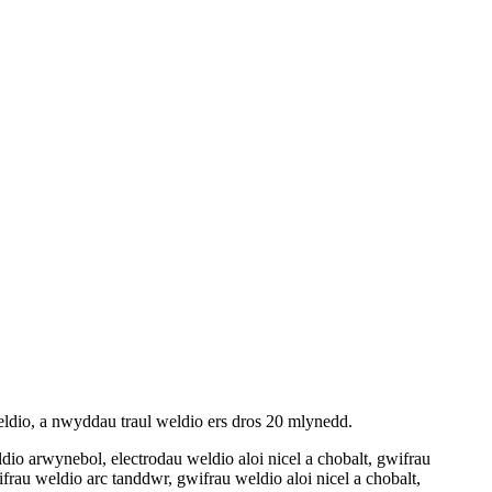
dio, a nwyddau traul weldio ers dros 20 mlynedd.
dio arwynebol, electrodau weldio aloi nicel a chobalt, gwifrau
rau weldio arc tanddwr, gwifrau weldio aloi nicel a chobalt,