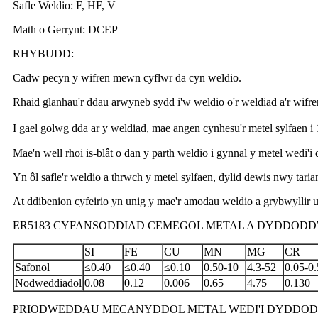
Safle Weldio: F, HF, V
Math o Gerrynt: DCEP
RHYBUDD:
Cadw pecyn y wifren mewn cyflwr da cyn weldio.
Rhaid glanhau'r ddau arwyneb sydd i'w weldio o'r weldiad a'r wifre
I gael golwg dda ar y weldiad, mae angen cynhesu'r metel sylfae
Mae'n well rhoi is-blât o dan y parth weldio i gynnal y metel wedi'i 
Yn ôl safle'r weldio a thrwch y metel sylfaen, dylid dewis nwy 
At ddibenion cyfeirio yn unig y mae'r amodau weldio a grybwyllir 
ER5183 CYFANSODDIAD CEMEGOL METAL A DYDDODDW
SI
FE
CU
MN
MG
CR
Safonol
≤0.40
≤0.40
≤0.10
0.50-10
4.3-52
0.05-0.
Nodweddiadol
0.08
0.12
0.006
0.65
4.75
0.130
PRIODWEDDAU MECANYDDOL METAL WEDI'I DYDDODD