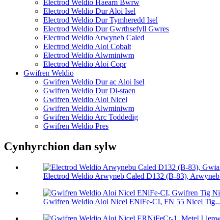
Electrod Weldio Haearn Bwrw
Electrod Weldio Dur Aloi Isel
Electrod Weldio Dur Tymheredd Isel
Electrod Weldio Dur Gwrthsefyll Gwres
Electrod Weldio Arwyneb Caled
Electrod Weldio Aloi Cobalt
Electrod Weldio Alwminiwm
Electrod Weldio Aloi Copr
Gwifren Weldio
Gwifren Weldio Dur ac Aloi Isel
Gwifren Weldio Dur Di-staen
Gwifren Weldio Aloi Nicel
Gwifren Weldio Alwminiwm
Gwifren Weldio Arc Toddedig
Gwifren Weldio Pres
Cynhyrchion dan sylw
Electrod Weldio Arwyneb Caled D132 (B-83), Arwyneb.
Gwifren Weldio Aloi Nicel ENiFe-CI, FN 55 Nicel Tig..