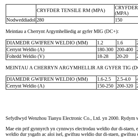
CRYFDER
CRYFDER TENSILE RM (MPA)
(MPA)
Nodweddiadol
280
150
Meintiau a Cherrynt Argymhelliedig ar gyfer MIG (DC+):
DIAMEDR GWIFREN WELDIO (MM)
1.2
1.6
Cerrynt Weldio (A)
180-300
200-400
Foltedd Weldio (V)
18-28
20-20
MEINTAU A CHERRYN ARGYMHELLIR AR GYFER TIG (DC
DIAMEDR GWIFREN WELDIO (MM)
1.6-2.5
2.5-4.0
Cerrynt Weldio (A)
150-250
200-320
Sefydlwyd Wenzhou Tianyu Electronic Co., Ltd. yn 2000. Rydym we
Mae ein prif gynnyrch yn cynnwys electrodau weldio dur di-staen, el
weldio dur ysgafn ac aloi isel, gwifrau weldio dur di-staen, gwifra