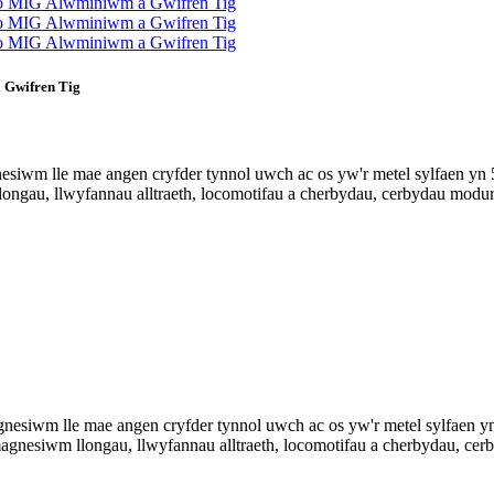
 Gwifren Tig
wm lle mae angen cryfder tynnol uwch ac os yw'r metel sylfaen yn 50
ongau, llwyfannau alltraeth, locomotifau a cherbydau, cerbydau modur
iwm lle mae angen cryfder tynnol uwch ac os yw'r metel sylfaen yn 
magnesiwm llongau, llwyfannau alltraeth, locomotifau a cherbydau, ce