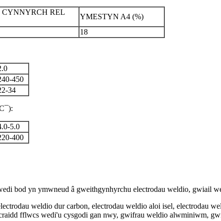
 CYNNYRCH REL
YMESTYN A4 (%)
18
2.0
240-450
22-34
¯):
4.0-5.0
220-400
di bod yn ymwneud â gweithgynhyrchu electrodau weldio, gwiail wel
ectrodau weldio dur carbon, electrodau weldio aloi isel, electrodau wel
u craidd fflwcs wedi'u cysgodi gan nwy, gwifrau weldio alwminiwm, gwif