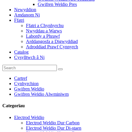
Gwifren Weldio Pres
Newyddion
Amdanom Ni
Ffatri
Ffatri a Chynhyrchu
Nwyddau a Warws
Labordy a Phrawf
Arddangosfa a Digwyddiad
Adroddiad Prawf Cynnyrch
Catalog
Cysylltwch â Ni
Cartref
Cynhyrchion
Gwifren Weldio
Gwifren Weldio Alwminiwm
Categorïau
Electrod Weldio
Electrod Weldio Dur Carbon
Electrod Weldio Dur Di-staen