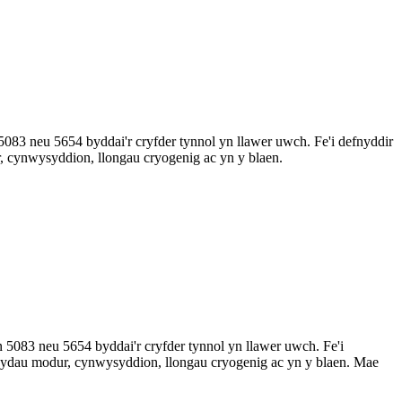
83 neu 5654 byddai'r cryfder tynnol yn llawer uwch. Fe'i defnyddir
, cynwysyddion, llongau cryogenig ac yn y blaen.
5083 neu 5654 byddai'r cryfder tynnol yn llawer uwch. Fe'i
rbydau modur, cynwysyddion, llongau cryogenig ac yn y blaen. Mae