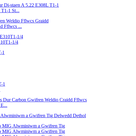
T1-1 St...
 Fflwcs ...
310T1-1/4
1
E...