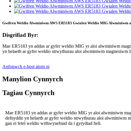
Gwifren Weldio Alwminiwm AWS ER5183 Gwialen Weldio MIG Alwminiwm a
Disgrifiad Byr:
Mae ER5183 yn addas ar gyfer weldio MIG yr aloi alwminiwm magnesi
yn helaeth ar gyfer weldio strwythurau aloi alwminiwm magnesiwm ll
Anfonwch e-bost atom ni
Manylion Cynnyrch
Tagiau Cynnyrch
Mae ER5183 yn addas ar gyfer weldio MIG yr aloi alwminiwm magnes
defnyddir yn helaeth ar gyfer weldio strwythurau aloi alwminiwm 
gan ei fetel weldio wrthwynebiad da i gyrydiad heli.