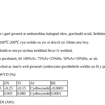
n i gael gwared ar amhureddau halogiad olew, gorchudd ocsid, lleithder
n i 100℃-200℃ cyn weldio os yw ei drwch yn 10mm neu fwy.
doddi er mwyn sicrhau treiddiad llwyr i'r weldiad.
tarian gwahanol, fel 100%Ar, 75%Ar+25%He, 50%Ar+50%He, ac ati.
uchod ac mae'n well gwneud cymhwyster gweithdrefn weldio yn ôl y pro
YD (%):
ZN
TI
AI
BE
5
≤0.25
≤0.15
Cydbwysedd
≤0.0003
0.005
0.080
Cydbwysedd
0.0001
I (AW):