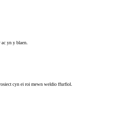
 ac yn y blaen.
siect cyn ei roi mewn weldio ffurfiol.