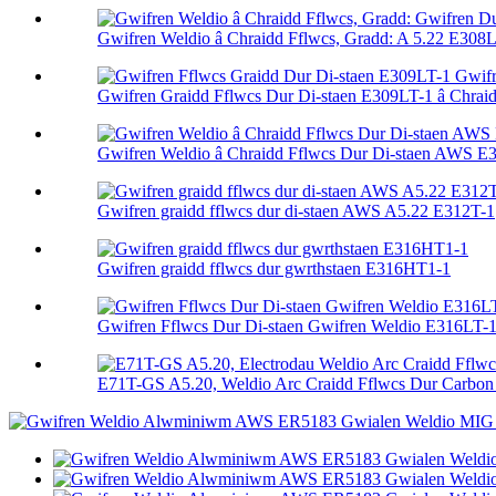
Gwifren Weldio â Chraidd Fflwcs, Gradd: A 5.22 E308L 
Gwifren Graidd Fflwcs Dur Di-staen E309LT-1 â Chraidd
Gwifren Weldio â Chraidd Fflwcs Dur Di-staen AWS E
Gwifren graidd fflwcs dur di-staen AWS A5.22 E312T-1
Gwifren graidd fflwcs dur gwrthstaen E316HT1-1
Gwifren Fflwcs Dur Di-staen Gwifren Weldio E316LT-
E71T-GS A5.20, Weldio Arc Craidd Fflwcs Dur Carbon 