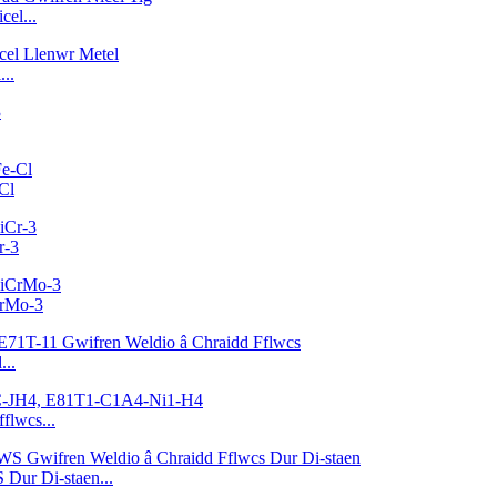
el...
..
Cl
r-3
CrMo-3
...
lwcs...
Dur Di-staen...