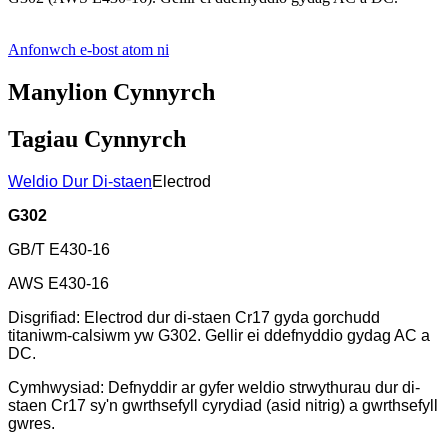
Anfonwch e-bost atom ni
Manylion Cynnyrch
Tagiau Cynnyrch
Weldio Dur Di-staen
Electrod
G302
GB/T E430-16
AWS E430-16
Disgrifiad: Electrod dur di-staen Cr17 gyda gorchudd
titaniwm-calsiwm yw G302. Gellir ei ddefnyddio gydag AC a
DC.
Cymhwysiad: Defnyddir ar gyfer weldio strwythurau dur di-
staen Cr17 sy'n gwrthsefyll cyrydiad (asid nitrig) a gwrthsefyll
gwres.