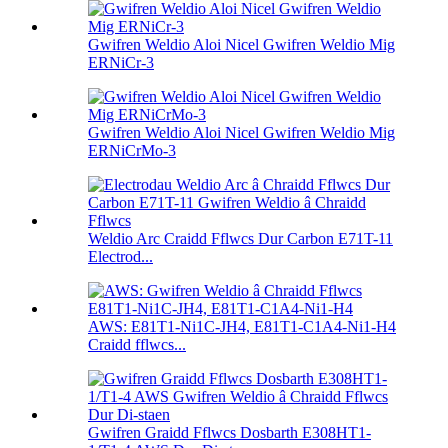
Gwifren Weldio Aloi Nicel Gwifren Weldio Mig
ERNiCr-3
Gwifren Weldio Aloi Nicel Gwifren Weldio Mig
ERNiCrMo-3
Weldio Arc Craidd Fflwcs Dur Carbon E71T-11
Electrod...
AWS: E81T1-Ni1C-JH4, E81T1-C1A4-Ni1-H4
Craidd fflwcs...
Gwifren Graidd Fflwcs Dosbarth E308HT1-