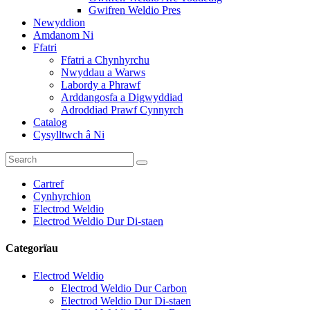
Gwifren Weldio Pres
Newyddion
Amdanom Ni
Ffatri
Ffatri a Chynhyrchu
Nwyddau a Warws
Labordy a Phrawf
Arddangosfa a Digwyddiad
Adroddiad Prawf Cynnyrch
Catalog
Cysylltwch â Ni
Cartref
Cynhyrchion
Electrod Weldio
Electrod Weldio Dur Di-staen
Categorïau
Electrod Weldio
Electrod Weldio Dur Carbon
Electrod Weldio Dur Di-staen