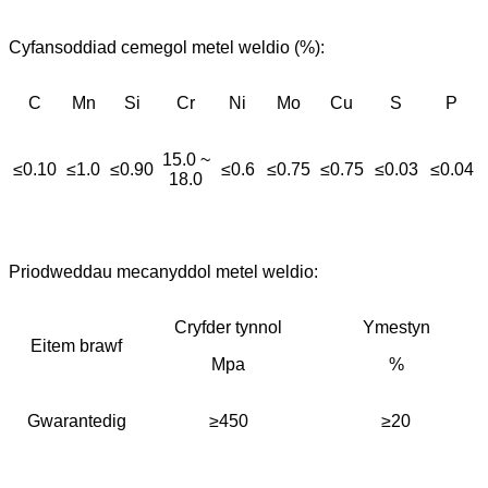
Cyfansoddiad cemegol metel weldio (%):
C
Mn
Si
Cr
Ni
Mo
Cu
S
P
15.0 ~
≤0.10
≤1.0
≤0.90
≤0.6
≤0.75
≤0.75
≤0.03
≤0.04
18.0
Priodweddau mecanyddol metel weldio:
Cryfder tynnol
Ymestyn
Eitem brawf
Mpa
%
Gwarantedig
≥450
≥20