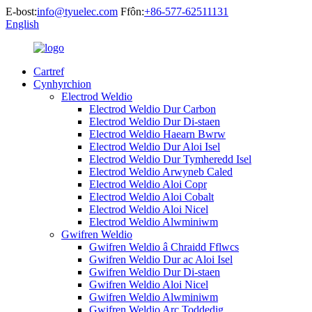
E-bost:
info@tyuelec.com
Ffôn:
+86-577-62511131
English
Cartref
Cynhyrchion
Electrod Weldio
Electrod Weldio Dur Carbon
Electrod Weldio Dur Di-staen
Electrod Weldio Haearn Bwrw
Electrod Weldio Dur Aloi Isel
Electrod Weldio Dur Tymheredd Isel
Electrod Weldio Arwyneb Caled
Electrod Weldio Aloi Copr
Electrod Weldio Aloi Cobalt
Electrod Weldio Aloi Nicel
Electrod Weldio Alwminiwm
Gwifren Weldio
Gwifren Weldio â Chraidd Fflwcs
Gwifren Weldio Dur ac Aloi Isel
Gwifren Weldio Dur Di-staen
Gwifren Weldio Aloi Nicel
Gwifren Weldio Alwminiwm
Gwifren Weldio Arc Toddedig