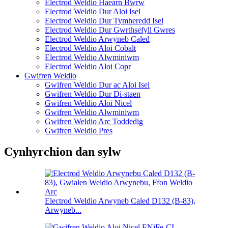
Electrod Weldio Haearn Bwrw
Electrod Weldio Dur Aloi Isel
Electrod Weldio Dur Tymheredd Isel
Electrod Weldio Dur Gwrthsefyll Gwres
Electrod Weldio Arwyneb Caled
Electrod Weldio Aloi Cobalt
Electrod Weldio Alwminiwm
Electrod Weldio Aloi Copr
Gwifren Weldio
Gwifren Weldio Dur ac Aloi Isel
Gwifren Weldio Dur Di-staen
Gwifren Weldio Aloi Nicel
Gwifren Weldio Alwminiwm
Gwifren Weldio Arc Toddedig
Gwifren Weldio Pres
Cynhyrchion dan sylw
Electrod Weldio Arwyneb Caled D132 (B-83),
Arwyneb...