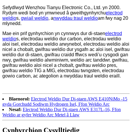
Sefydlwyd Wenzhou Tianyu Electronic Co., Ltd. yn 2000.
Rydym wedi bod yn ymwneud â gweithgynhyrchu
electrod
weldio
s,
gwiail weldio
, a
nwyddau traul weldio
am fwy nag 20
mlynedd.
Mae ein prif gynhyrchion yn cynnwys dur di-staen
electrod
weldio
s, electrodau weldio dur carbon, electrodau weldio
aloi isel, electrodau weldio arwynebol, electrodau weldio aloi
nicel a chobalt, gwifrau weldio dur ysgafn ac aloi isel, gwifrau
weldio dur di-staen, gwifrau craidd fflwcs wedi'u cysgodi gan
nwy, gwifrau weldio alwminiwm, weldio arc tanddwr. gwifrau,
gwifrau weldio aloi nicel a chobalt, gwifrau weldio pres,
gwifrau weldio TIG a MIG, electrodau twngsten, electrodau
gowio carbon, ac ategolion a nwyddau traul weldio eraill.
Blaenorol:
Electrod Weldio Dur Di-staen AWS E410NiMo -15
gyda Gorchudd Sodiwm Hydrogen Isel, Ffon Weldio Arc
Nesaf:
Electrod Weldio Dur Di-staen AWS E317L-16, Ffon
Weldio ar gyfer Weldio Arc Metel â Llaw
Cynhyrchion Cysylltiedig