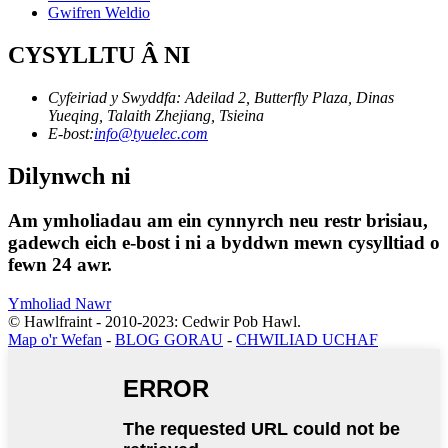
Gwifren Weldio
CYSYLLTU Â NI
Cyfeiriad y Swyddfa: Adeilad 2, Butterfly Plaza, Dinas
Yueqing, Talaith Zhejiang, Tsieina
E-bost:
info@tyuelec.com
Dilynwch ni
Am ymholiadau am ein cynnyrch neu restr brisiau,
gadewch eich e-bost i ni a byddwn mewn cysylltiad o
fewn 24 awr.
Ymholiad Nawr
© Hawlfraint - 2010-2023: Cedwir Pob Hawl.
Map o'r Wefan
-
BLOG GORAU
-
CHWILIAD UCHAF