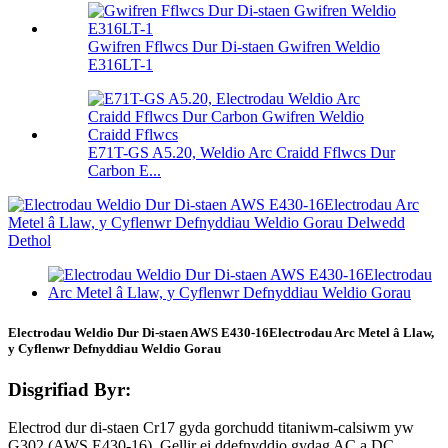
Gwifren Fflwcs Dur Di-staen Gwifren Weldio
E316LT-1
E71T-GS A5.20, Weldio Arc Craidd Fflwcs Dur
Carbon E...
Electrodau Weldio Dur Di-staen AWS E430-16Electrodau Arc Metel â Llaw,
y Cyflenwr Defnyddiau Weldio Gorau
Disgrifiad Byr:
Electrod dur di-staen Cr17 gyda gorchudd titaniwm-calsiwm yw
G302 (AWS E430-16). Gellir ei ddefnyddio gydag AC a DC.