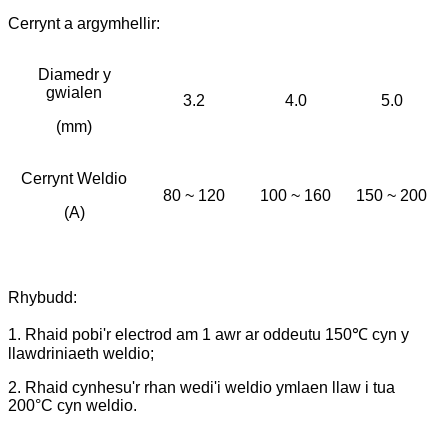
Cerrynt a argymhellir:
Diamedr y
gwialen
3.2
4.0
5.0
(mm)
Cerrynt Weldio
80 ~ 120
100 ~ 160
150 ~ 200
(A)
Rhybudd:
1. Rhaid pobi'r electrod am 1 awr ar oddeutu 150℃ cyn y
llawdriniaeth weldio;
2. Rhaid cynhesu'r rhan wedi'i weldio ymlaen llaw i tua
200°C cyn weldio.