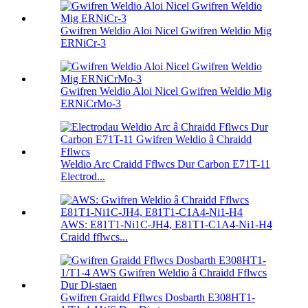
Gwifren Weldio Aloi Nicel Gwifren Weldio Mig
ERNiCr-3
Gwifren Weldio Aloi Nicel Gwifren Weldio Mig
ERNiCrMo-3
Weldio Arc Craidd Fflwcs Dur Carbon E71T-11
Electrod...
AWS: E81T1-Ni1C-JH4, E81T1-C1A4-Ni1-H4
Craidd fflwcs...
Gwifren Graidd Fflwcs Dosbarth E308HT1-