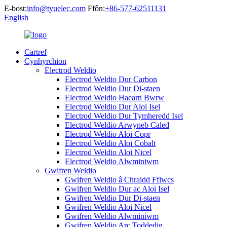
E-bost:
info@tyuelec.com
Ffôn:
+86-577-62511131
English
Cartref
Cynhyrchion
Electrod Weldio
Electrod Weldio Dur Carbon
Electrod Weldio Dur Di-staen
Electrod Weldio Haearn Bwrw
Electrod Weldio Dur Aloi Isel
Electrod Weldio Dur Tymheredd Isel
Electrod Weldio Arwyneb Caled
Electrod Weldio Aloi Copr
Electrod Weldio Aloi Cobalt
Electrod Weldio Aloi Nicel
Electrod Weldio Alwminiwm
Gwifren Weldio
Gwifren Weldio â Chraidd Fflwcs
Gwifren Weldio Dur ac Aloi Isel
Gwifren Weldio Dur Di-staen
Gwifren Weldio Aloi Nicel
Gwifren Weldio Alwminiwm
Gwifren Weldio Arc Toddedig