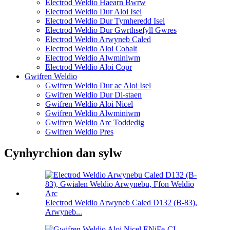
Electrod Weldio Haearn Bwrw
Electrod Weldio Dur Aloi Isel
Electrod Weldio Dur Tymheredd Isel
Electrod Weldio Dur Gwrthsefyll Gwres
Electrod Weldio Arwyneb Caled
Electrod Weldio Aloi Cobalt
Electrod Weldio Alwminiwm
Electrod Weldio Aloi Copr
Gwifren Weldio
Gwifren Weldio Dur ac Aloi Isel
Gwifren Weldio Dur Di-staen
Gwifren Weldio Aloi Nicel
Gwifren Weldio Alwminiwm
Gwifren Weldio Arc Toddedig
Gwifren Weldio Pres
Cynhyrchion dan sylw
Electrod Weldio Arwyneb Caled D132 (B-83),
Arwyneb...