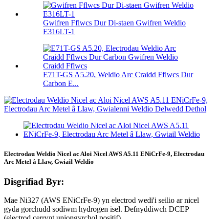
Gwifren Fflwcs Dur Di-staen Gwifren Weldio
E316LT-1
E71T-GS A5.20, Weldio Arc Craidd Fflwcs Dur
Carbon E...
Electrodau Weldio Nicel ac Aloi Nicel AWS A5.11 ENiCrFe-9, Electrodau
Arc Metel â Llaw, Gwiail Weldio
Disgrifiad Byr:
Mae Ni327 (AWS ENiCrFe-9) yn electrod wedi'i seilio ar nicel
gyda gorchudd sodiwm hydrogen isel. Defnyddiwch DCEP
(electrod cerrynt uniongyrchol positif).