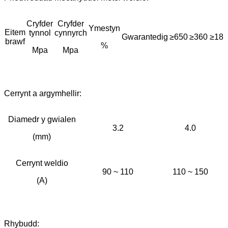
Cryfder
Cryfder
Ymestyn
Eitem
tynnol
cynnyrch
Gwarantedig
≥650
≥360
≥18
brawf
%
Mpa
Mpa
Cerrynt a argymhellir:
Diamedr y gwialen
3.2
4.0
(mm)
Cerrynt weldio
90 ~ 110
110 ~ 150
(A)
Rhybudd: