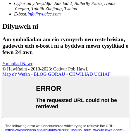
Cyfeiriad y Swyddfa: Adeilad 2, Butterfly Plaza, Dinas
Yueqing, Talaith Zhejiang, Tsieina
E-bost:
info@tyuelec.com
Dilynwch ni
Am ymholiadau am ein cynnyrch neu restr brisiau,
gadewch eich e-bost i ni a byddwn mewn cysylltiad o
fewn 24 awr.
Ymholiad Nawr
© Hawlfraint - 2010-2023: Cedwir Pob Hawl.
Map o'r Wefan
-
BLOG GORAU
-
CHWILIAD UCHAF