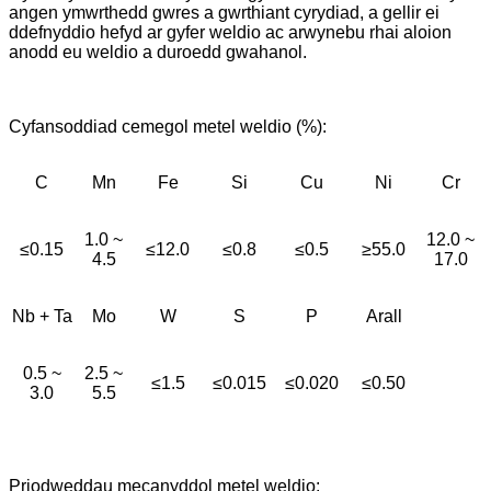
angen ymwrthedd gwres a gwrthiant cyrydiad, a gellir ei
ddefnyddio hefyd ar gyfer weldio ac arwynebu rhai aloion
anodd eu weldio a duroedd gwahanol.
Cyfansoddiad cemegol metel weldio (%):
C
Mn
Fe
Si
Cu
Ni
Cr
1.0 ~
12.0 ~
≤0.15
≤12.0
≤0.8
≤0.5
≥55.0
4.5
17.0
Nb + Ta
Mo
W
S
P
Arall
0.5 ~
2.5 ~
≤1.5
≤0.015
≤0.020
≤0.50
3.0
5.5
Priodweddau mecanyddol metel weldio: