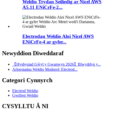
Weldio Trydan Seiliedig ar Nicel AWS
A5.11 ENiCrFe-2...
Electrodau Weldio Aloi Nicel AWS
ENiCrFe-4 ar gyfer...
Newyddion Diweddaraf
【Hysbysiad Gŵyl y Gwanwyn 2026】Blwyddyn y...
Arloesiadau Weldio Modurol: Electrod...
Categori Cynnyrch
Electrod Weldio
Gwifren Weldio
CYSYLLTU Â NI