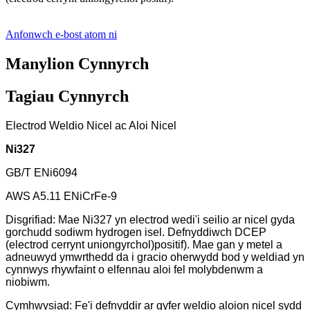
Anfonwch e-bost atom ni
Manylion Cynnyrch
Tagiau Cynnyrch
Electrod Weldio Nicel ac Aloi Nicel
Ni327
GB/T ENi6094
AWS A5.11 ENiCrFe-9
Disgrifiad: Mae Ni327 yn electrod wedi'i seilio ar nicel gyda
gorchudd sodiwm hydrogen isel. Defnyddiwch DCEP
(electrod cerrynt uniongyrchol)
positif). Mae gan y metel a
adneuwyd ymwrthedd da i gracio oherwydd bod y weldiad yn
cynnwys rhywfaint o elfennau aloi fel molybdenwm a
niobiwm.
Cymhwysiad: Fe'i defnyddir ar gyfer weldio aloion nicel sydd