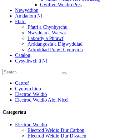
Gwifren Weldio Pres
Newyddion
Amdanom Ni
Ffatri
Ffatri a Chynhyrchu
Nwyddau a Warws
Labordy a Phrawf
Arddangosfa a Digwyddiad
Adroddiad Prawf Cynnyrch
Catalog
Cysylltwch â Ni
Cartref
Cynhyrchion
Electrod Weldio
Electrod Weldio Aloi Nicel
Categorïau
Electrod Weldio
Electrod Weldio Dur Carbon
Electrod Weldio Dur Di-staen