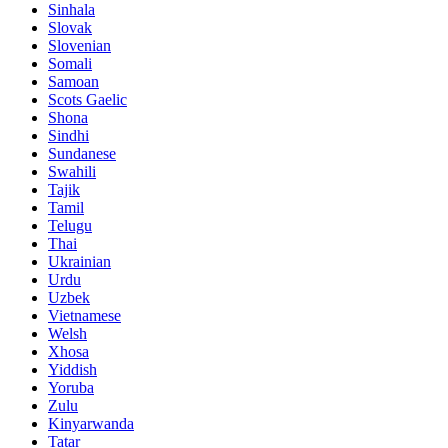
Sinhala
Slovak
Slovenian
Somali
Samoan
Scots Gaelic
Shona
Sindhi
Sundanese
Swahili
Tajik
Tamil
Telugu
Thai
Ukrainian
Urdu
Uzbek
Vietnamese
Welsh
Xhosa
Yiddish
Yoruba
Zulu
Kinyarwanda
Tatar