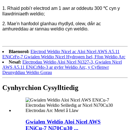
1. Rhaid pobi'r electrod am 1 awr ar oddeutu 300 ℃ cyn y
llawdriniaeth weldio;
2. Mae'n hanfodol glanhau rhydlyd, olew, dŵr ac
amhureddau ar rannau weldio cyn weldio.
Blaenorol:
Electrod Weldio Nicel ac Aloi Nicel AWS A5.11
ENiCrFe-7 Gwialen Weldio Nicel Hydrogen Isel, Ffon Weldio Arc
Nesaf:
Electrodau Weldio Aloi Nicel Ni327-3, Gwialen Nicel
AWS A5.11 ENiCrMo-3 ar gyfer Weldio Arc, y Cyflenwr
Deunyddiau Weldio Gorau
Cynhyrchion Cysylltiedig
Gwialen Weldio Aloi Nicel AWS
ENiCu-7 Ni70Cu30 ...